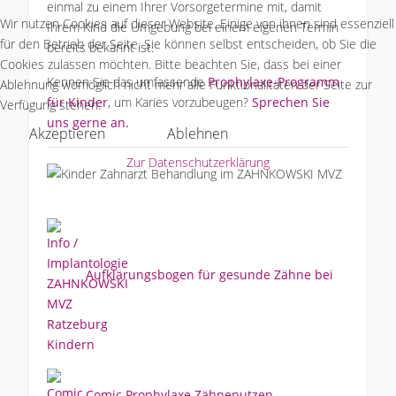
einmal zu einem Ihrer Vorsorgetermine mit, damit
Wir nutzen Cookies auf dieser Website. Einige von ihnen sind essenziell
Ihrem Kind die Umgebung bei einem eigenen Termin
für den Betrieb der Seite. Sie können selbst entscheiden, ob Sie die
bereits bekannt ist.
Cookies zulassen möchten. Bitte beachten Sie, dass bei einer
Kennen Sie das umfassende
Prophylaxe-Programm
Ablehnung womöglich nicht mehr alle Funktionalitäten der Seite zur
für Kinder
, um Karies vorzubeugen?
Sprechen Sie
Verfügung stehen.
uns gerne an.
Akzeptieren
Ablehnen
Zur Datenschutzerklärung
Aufklärungsbogen für gesunde Zähne bei
Kindern
Comic Prophylaxe Zähneputzen