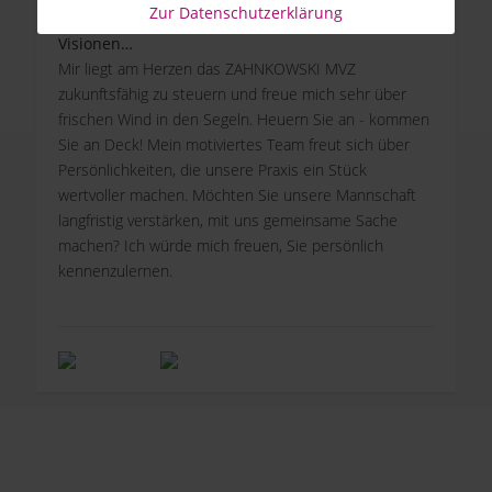
Firmenevent.
Zur Datenschutzerklärung
Visionen…
Mir liegt am Herzen das ZAHNKOWSKI MVZ
zukunftsfähig zu steuern und freue mich sehr über
frischen Wind in den Segeln. Heuern Sie an - kommen
Sie an Deck! Mein motiviertes Team freut sich über
Persönlichkeiten, die unsere Praxis ein Stück
wertvoller machen. Möchten Sie unsere Mannschaft
langfristig verstärken, mit uns gemeinsame Sache
machen? Ich würde mich freuen, Sie persönlich
kennenzulernen.